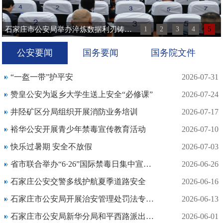
石家庄市公安局举办淬炼数据利刃铸就智慧警务建模培训...
1
2
3
4
5
公安要闻
国务要闻
国务院文件
“一盔一带”护平安
2026-07-31
赞皇公安为返乡大学生送上安全“必修课”
2026-07-24
井陉矿区分局组织开展消防业务培训
2026-07-17
裕华公安开展青少年禁毒宣传教育活动
2026-07-10
快乐过暑期 安全不放假
2026-07-03
省市联合举办“6·26”国际禁毒日集中宣传活动
2026-06-26
石家庄公安交警多线护航夏季道路安全
2026-06-16
石家庄市公安局开展治安管理处罚法专题培训
2026-06-13
石家庄市公安局新华分局和平西路派出所“向阳驿站”织密未成年人保护网
2026-06-01