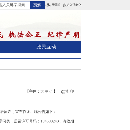
无障碍
进入适老化
政民互动
【字体：
】
打印
大
中
小
的居留许可宣布作废。现公告如下：
：学习类，居留许可号码：104580243，有效期