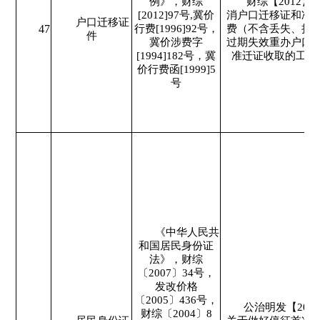
例》，财综
财综【2012】
[2012]97号,冀价
消户口迁移证和准
户口迁移证
47
行费[1996]92号，
费（不含丢失、损
件
冀价涉费字
过期失效重办户口
[1994]182号，冀
准迁证收取的工本
价行费函[1999]5
号
《中华人民共
和国居民身份证
法》，财综
〔2007〕34号，
发改价格
〔2005〕436号，
公治明发【2018
财综〔2004〕8