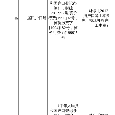
和国户口登记条
例》，财综
财综【2012】
[2012]97号,冀价
消户口簿工本费（
46
居民户口簿
行费[1996]92号，
失、损坏补办户口
冀价涉费字
工本费）。
[1994]182号，冀
价行费函[1999]5
号
《中华人民共
和国户口登记条